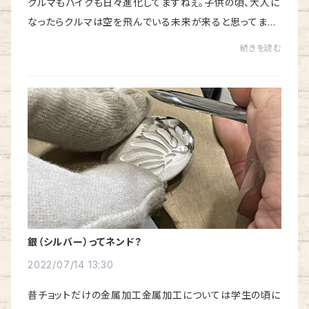
クルマもバイクも日々進化してますねぇ。子供の頃、大人に
なったらクルマは空を飛んでいる未来が来ると思ってまし
た。（あともうチョットですね。）壁掛けテレビは出来ました。
続きを読む
テレビ電話も出来ました。便利にな...
銀（シルバー）ってネンド？
2022/07/14 13:30
昔チョットだけの金属加工金属加工については学生の頃に