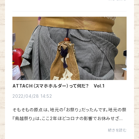
付×巾着（印籠）」が出発点。巾着は携帯時...
ATTACH（スマホホルダー）って何だ？ Vol.1
2022/04/28 14:52
そもそもの原点は、地元の「お祭り」だったんです。地元の祭
『鳥越祭り』は、ここ2年ほどコロナの影響でお休みせざる
をえない状況ですが、普段ですと祭りが近づくにつれ、どこ
続きを読む
からか笛や太鼓（おそらく録音ですが...