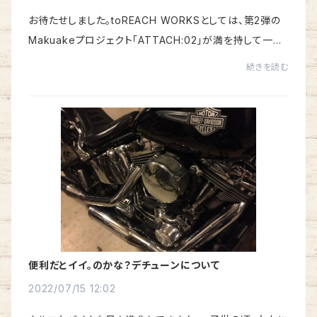
お待たせしました。toREACH WORKSとしては、第2弾の
Makuakeプロジェクト「ATTACH:02」が満を持して一般
販売開始となりました。Makuakeプロジェクトとして
続きを読む
は…、開始した当日に予定数の30個を完売という予定外の
好...
便利だとイイ。のかな？デチューンについて
2022/07/15 12:02